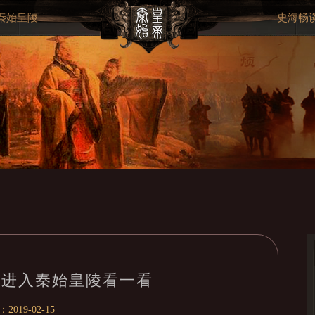
秦始皇陵
史海畅
:进入秦始皇陵看一看
019-02-15