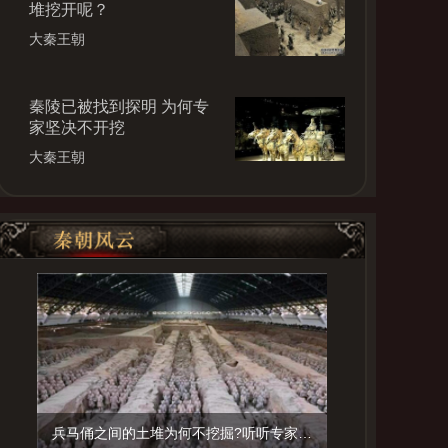
堆挖开呢？
大秦王朝
秦陵已被找到探明 为何专
家坚决不开挖
大秦王朝
兵马俑之间的土堆为何不挖掘?听听专家怎么说