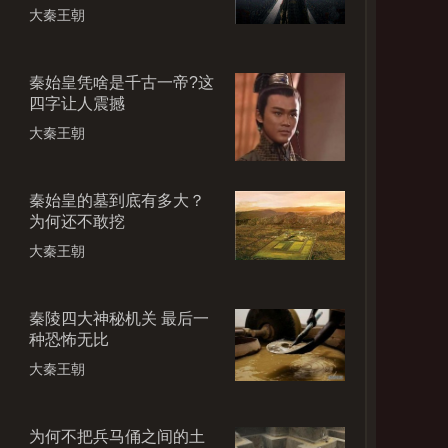
大秦王朝
秦始皇凭啥是千古一帝?这
四字让人震撼
大秦王朝
秦始皇的墓到底有多大？
为何还不敢挖
大秦王朝
秦陵四大神秘机关 最后一
种恐怖无比
大秦王朝
为何不把兵马俑之间的土