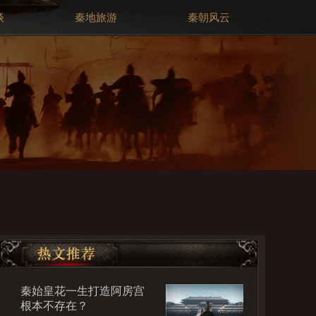
谈
秦地旅游
秦朝风云
秦始皇花一生打造阿房宫
根本不存在？