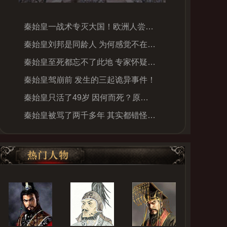
秦始皇一战术专灭大国！欧洲人尝试却战死千万
秦始皇刘邦是同龄人 为何感觉不在一个时代
秦始皇至死都忘不了此地 专家怀疑有“墓穴”
秦始皇驾崩前 发生的三起诡异事件！
秦始皇只活了49岁 因何而死？原来他吃“元水”
秦始皇被骂了两千多年 其实都错怪他了