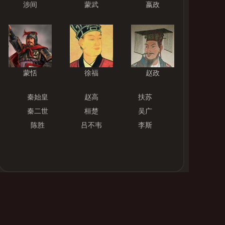
涉间
蒙武
嬴政
蒙恬
徐福
赵政
秦始皇
赵高
扶苏
秦二世
桓楚
吴广
陈胜
吕不韦
李斯